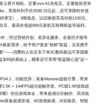
量富士胶片相机、定量vivo A1充电宝、定量散热背夹
rbo，享国补到手价2039.15元起，还可享限时价值
碎屏宝）、6期免息、以旧换新至高补助1100元、
元京豆、最高价值超650元新机互联网权益等福利。
作，经过营销共创、差异化服务、全途径才能等
换新需求，给予用户更多“抢鲜”权益，京东携手
方案”——消费的人在京东下单3C数码新品可享国家
加码的基础上，顾客还可享用“权益随心选”这一
 UFS4.1，功能优异；装备Monster超核引擎，带来
K + 144FPS超分超帧并发、PC级1.5K纹路超
王者荣耀》优化游戏体会，带来超感分区触控、高清低
Turbo装备超感音域、4D游戏振感、AI实验室、智能