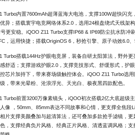
1 Turbo内置7600mAh超薄蓝海大电池，支撑100W超快闪充
优异；搭载寰宇电竞网络体系2.0，选用24根盘绕式天线架构
号更安稳。iQOO Z11 Turbo支撑IP68 & IP69防尘
C，运用快捷；搭载OriginOS 6，秒抢引擎、原子动效6.
11 Turbo搭载144Hz护眼电竞屏，装备自研太阳算法，野
感舒适；支撑游戏护眼2.0，支撑竞技形式、舒缓形式，护眼且不偏
控芯片加持下，带来赛场级触控体会。iQOO Z11 Turbo
级，带来光晕粉、沧浪浮光、天光白、极夜黑四款配色。
1 Turbo前置3200万像素镜头，iQOO初次搭载2亿大底
像 ，50mm、85mm表达不同故事和心情，更支撑全焦段Liv
相片支撑美颜叠加与超清算法，还可叠加多款抢手滤镜，更风趣
色，支撑经典负片风格、经典正片风格、清透蓝调风格；支撑AI
简略。