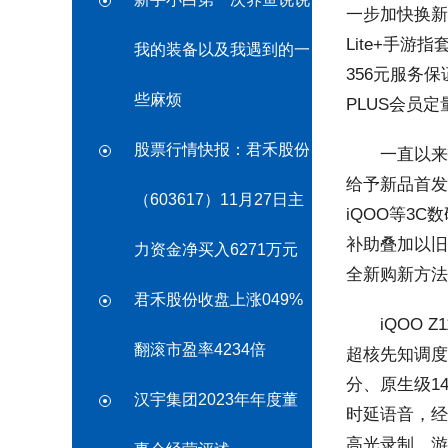
一步加快换新方
Lite+手游
我的装备以及我遇到的一
356元服务
些麻烦
PLUS会员
股票行情快报：君禾股份
一直以来，
给予新品首发
（603617）11月27日主
iQOO等3
补助叠加以旧
力资金净买入6271万元
全新购新方法
君禾股份收盘上涨049%
iQOO Z11
翻滚市盈率4234倍
超核先知调度、
分、原生级1
汉宇集团2023年年度董
时延语音，经过
高光录制，游