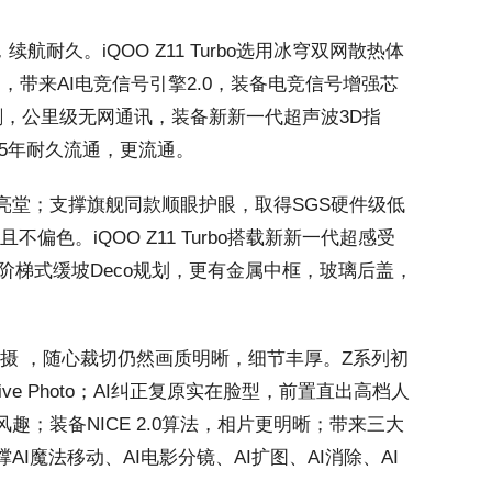
，续航耐久。iQOO Z11 Turbo选用冰穹双网散热体
，带来AI电竞信号引擎2.0，装备电竞信号增强芯
抗水防冲刷，公里级无网通讯，装备新新一代超声波3D指
0、5年耐久流通，更流通。
外更亮堂；支撑旗舰同款顺眼护眼，取得SGS硬件级低
色。iQOO Z11 Turbo搭载新新一代超感受
选用阶梯式缓坡Deco规划，更有金属中框，玻璃后盖，
超级主摄 ，随心裁切仍然画质明晰，细节丰厚。Z系列初
e Photo；AI纠正复原实在脸型，前置直出高档人
；装备NICE 2.0算法，相片更明晰；带来三大
魔法移动、AI电影分镜、AI扩图、AI消除、AI