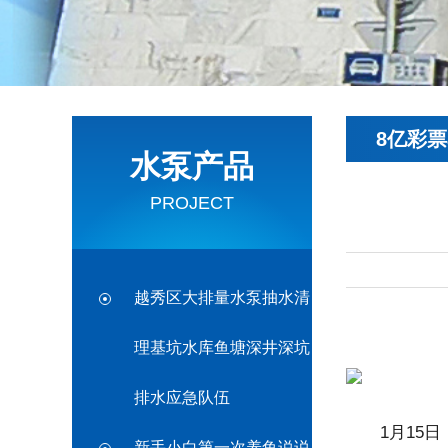
8亿彩票
水泵产品
PROJECT
越秀区大排量水泵抽水清
理基坑水库鱼塘深井深坑
排水应急队伍
1月15日，i
新手小白第一次养鱼说说