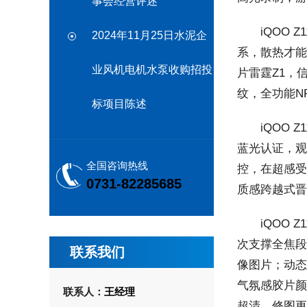
事会经营评述
iQOO Z1
2024年11月25日水泥企
系，散热才能
业风机电机水泵收购招投
片雷霆Z1，信
纹，全功能NF
标项目陈述
iQOO Z
蓝光认证，观
全国咨询热线
控，在超感受
0731-82285685
质感跨越式晋
iQOO Z1
次支撑全焦段人
联系我们
像图片；动态
气氛感胶片颜
联系人：
王经理
超清，修图更