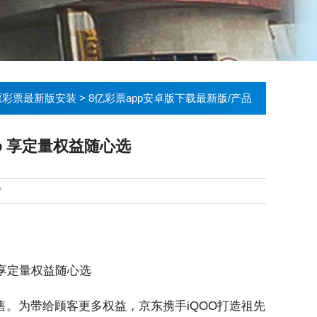
票彩票最新版安装
>
8亿彩票app安卓版下载最新版/产品
bo 享定量权益随心选
7
已开售。为带给顾客更多权益，京东携手iQOO打造祖先