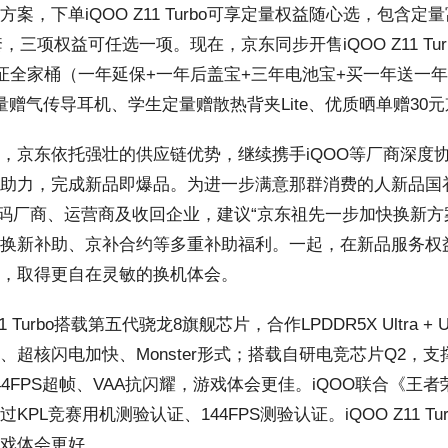
案，下单iQOO Z11 Turbo可享定量权益随心选，包含定
指套，三项权益可任选一项。现在，京东同步开售iQOO Z11 Tu
保证全家桶（一年延保+一年后盖宝+三年电池宝+买一年送一年
定量赠气传导耳机、学生定量赠散热背夹Lite、优质晒单赠30
京东依托强壮的供应链优势，继续携手iQOO等厂商深度协
助力，完成新品即爆品。为进一步满意那群消费的人新品国补
C数码厂商、运营商及收回企业，建议“京东祖先一步加快换新
换新补助、京补合约等多重补助福利。一起，在新品服务权益
，取得更自在灵敏的换机体会。
 Turbo搭载第五代骁龙8旗舰芯片，合作LPDDR5X Ultra +
超核闪电加快、Monster形式；搭载自研电竞芯片Q2，支撑1.5
44FPS超帧、VAA抗闪耀，游戏体会更佳。iQOO联合《
KPL竞赛用机测验认证、144FPS测验认证。iQOO Z11 
戏体会更好。