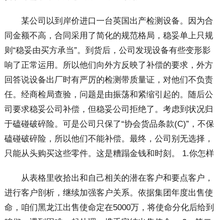
某公司以到岸价进口一台英国出产检测设备。因为合
同金额不高，合同采用了简化的规范格局，稳妥单上只规
则“稳妥由买方承当”。到货后，公司发现设备有些变形影
响了正常运用。所以他们向外方反映了补偿的要求，外方
回答说设备出厂时有严厉的检测带质量证，对他们不负责
任。经商检局查验，问题是由振荡和紧缩引起的。随后公
司要求稳妥公司补偿，但稳妥公司拒绝了。考虑到状况归
于磕碰破碎险。可是公司只保了“协会货品条款(C)”，不保
磕碰破碎险，所以他们不能补偿。最终，公司别无选择，
只能从头购买这些零件。这是糟蹋金钱和时刻。 1.你怎样
从表格里收拾出和自己相关的潜在客户和要点客户，
进行客户剖析，继续加强客户关系。依据集团年度出售使
命，咱们黑龙江出售使命定在5000万，将使命分化后给到