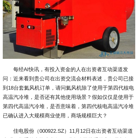
每经AI快讯，有投入资金的人在出资者互动渠道发
问：近来看到贵公司在出资交流会材料表述，贵公司已接
到18台套氦风机订单，请问氦风机除了使用于第四代核电
高温汽冷堆，是否还有其他使用场景？假如仅仅是使用于
第四代高温汽冷堆，是否意味着，第四代核电高温汽冷堆
已确认进入大规模商业使用，商场规模巨大？
佳电股份（000922.SZ）11月12日在出资者互动渠道