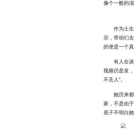
像个一般的淄
作为土生土
宗，带咱们去
的便是一个真
有人在谈论区
视频仍是发，
不丢人”。
她历来都不
家，不是由于
底子不明白她