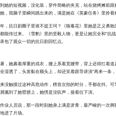
她的短视频，没化装，穿件简略的夹克，站在烧烤摊前跟摊
她，我脑子里瞬间跳出来的，满是她在《英豪任务》里拎着
，抗日剧圈子里谁不提王珂？《狼毒花》里她是正义勇敢的
都能传过来。《雪豹》里的坚毅人物，更是让她完全和“抗战
承包了观众一切的抗日剧回忆点。
，她裹着厚重的戎衣，腰上系着宽腰带，背上还得扛着道具
全湿透了，头发黏在额头上，却还笑着跟导讲演“再来一条，
没触摸过这种高危动作，榜首次拍的时分，手都在抖。可导
屑溅到了她臂膀上，她愣是没吭声，接着往下演。
业人员说，那一段时刻她身上满是淤青，最严峻的一次脚肿
地进了片场。