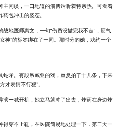
主闲谈，一口地道的淄博话听着特亲热。可看着
炸药包冲击的姿态。
战地医师惠文，一句“伤员没撤完我不走”，硬气
女神”的标签绑在了一同。那时分的她，戏约一个
蛇矛。有段吊威亚的戏，重复拍了十几条，下来
方才表情不行狠”。
演一喊开机，她立马就冲了出去，炸药在身边炸
得穿不上鞋，在医院简易地处理一下，第二天一