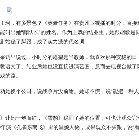
珂，有多景色？《英豪任务》在贵州卫视播的时分，直接拿
能叫出她“薛队长”的姓名。作为上戏的结业生，她跟胡歌是
剧站稳了脚跟，成了实力派的代名词。
访里说过，小时分的愿望是当教师，就喜欢那种安稳的日子
教语文了。结业后她也没直接进演艺圈，反而去电视台做了
戏的路。
她换个公司，说战争片没前途。她却不慌，说“能把一种人
让她一炮而红，《雪豹》稳固了她的位置，可也让观众完全
09年演《孔雀东南飞》里的温婉人物，成果观众不买账，说“