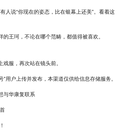
有人说“你现在的姿态，比在银幕上还美”。看着这
的王珂，不论在哪个范畴，都值得被喜欢。
上戏服，再次站在镜头前。
号”用户上传并发布，本渠道仅供给信息存储服务。
想与华康复联系
榜首
！