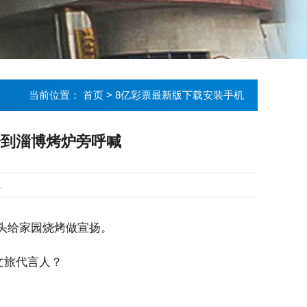
当前位置：
首页
>
8亿彩票最新版下载安装手机
击到淄博烤炉旁呼喊
1
头给家园烧烤做宣扬。
文旅代言人？