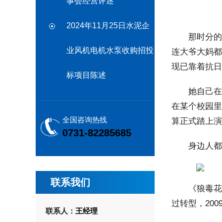
事会经营评述
2024年11月25日水泥企
那时分的王
业风机电机水泵收购招投
连大爷大妈都
现已靠着抗日
标项目陈述
她自己在采
在某个校园里
全国咨询热线
算正式踏上演
0731-82285685
身边人都劝
联系我们
《狼毒花》
过转型，20
联系人：
王经理