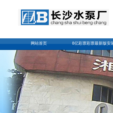
网站首页
8亿彩票彩票最新版安
联系我们
网站地图