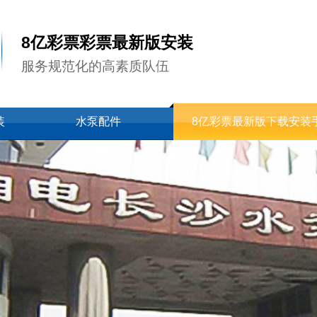
8亿彩票彩票最新版安装
服务规范化的高素质队伍
装
水泵配件
8亿彩票最新版下载安装