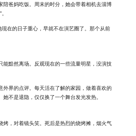
陪爸妈吃饭。周末的时分，她会带着相机去淄博
”。
她现在的日子重心，早就不在演艺圈了。那个从前
能黯然离场。反观现在的一些流量明星，没演技
外界的点评。每天活在了解的家园，做着喜欢的
。她不是退隐，仅仅换了一个舞台发光发热。
烤，对着镜头笑。死后是热烈的烧烤摊，烟火气