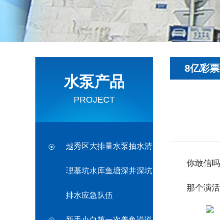
8亿彩
水泵产品
PROJECT
越秀区大排量水泵抽水清
你敢信吗？
理基坑水库鱼塘深井深坑
那个演活了
排水应急队伍
新手小白第一次养鱼说说