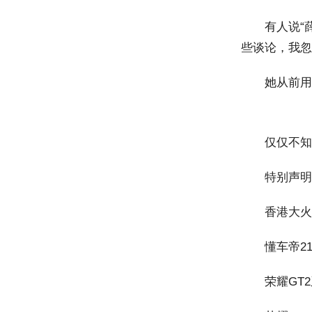
有人说“薛队
些谈论，我忽
她从前用人
仅仅不知道
特别声明：以
香港大火，
懂车帝21台
荣耀GT2系