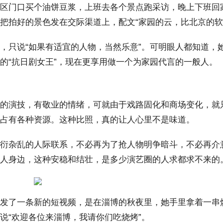
门口买个油饼豆浆，上班去各个景点跑采访，晚上下班回家
把拍好的景色发在交际渠道上，配文“家园的云，比北京的软
只说“如果有适宜的人物，当然乐意”。可明眼人都知道，
的“抗日剧女王”，现在更享用做一个为家园代言的一般人。
演技，有敬业的情绪，可就由于戏路固化和商场变化，就只
占有各种资源。这种比照，真的让人心里不是味道。
杂乱的人际联系，不必再为了抢人物明争暗斗，不必再介意
人身边，这种安稳和结壮，是多少演艺圈的人求都求不来的
了一条新的短视频，是在淄博的秋夜里，她手里拿着一串烧
说“欢迎各位来淄博，我请你们吃烧烤”。