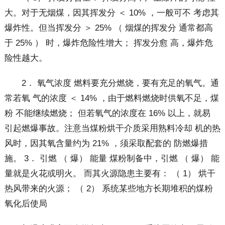
大。对于无烟煤，因其挥发分 ＜ 10% ，一般可不 考虑其
爆炸性。但当挥发分 ＞ 25% （ 烟煤的挥发分 通常都高
于 25% ） 时，爆炸危险性增大； 挥发分愈 高，爆炸危
险性越大。
2． 氧气浓度 燃料要充分燃烧，要有充足的氧气。通
常若氧 气的浓度 ＜ 14% ，由于燃料燃烧时供氧不足，煤
粉 不能继续燃烧； 但若氧气的浓度在 16% 以上，就易
引起燃爆事故。注意当煤粉烘干介质采用熟料冷却 机的热
风时，因其氧含量约为 21% ，须采取配套的 防燃爆措
施。 3． 引燃 （ 爆） 能量 煤粉制备中，引燃 （ 爆） 能
量就是火花或明火。 而其火源隐患主要有： （ 1） 烘干
热风带来的火源； （ 2） 系统某些地方长期堆积的煤粉
氧化后使局