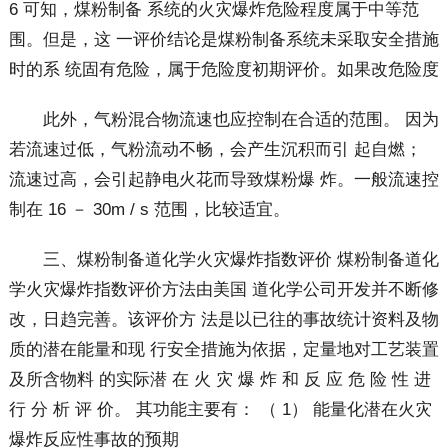
6 可知，煤粉制备 系统的火灾爆炸危险程度属于中等范
围。但是，这 一评价结论是煤粉制备系统未采取安全措施
时的系 统固有危险，属于危险度初期评价。如果改危险度
此外，气粉混合物流速也应控制在合适的范围。 因为
若流速过低，气粉流动不畅，会产生沉积而引 起自燃；
流速过高，会引起静电火花而导致煤粉爆 炸。一般流速控
制在 16 － 30m / s 范围，比较适宜。
三、煤粉制备道化学火灾爆炸指数评价 煤粉制备道化
学火灾爆炸指数评价方法由美国 道化学公司开发并不断修
改，日趋完善。该评价方 法是以已往的事故统计资料及物
质的潜在能量和现 行安全措施为依据，定量地对工艺装置
及所含物料 的实际潜 在 火 灾 爆 炸 和 反 应 危 险 性 进
行 分 析 评 价。 其功能主要有： （ 1） 能量化潜在火灾
爆炸反应性事故的预期