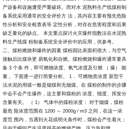
产设备和设施遭受严重破坏。而对水 泥熟料生产线煤粉制
备系统采用通常的安全评价方 法，其内容主要有预先危险
性分析和安全检查表等 定性分析，对存在危害程度和后果
缺乏量化的缺点。 本文重点探讨火灾爆炸指数法在水泥熟
料生产线煤 粉制备系统安全评价中的应用，供参考。
二、煤粉燃烧和爆炸的因素 煤粉因比表面积很大，与空气
接触后比煤块更 易氧化和自燃。煤粉燃烧和爆炸通常要具
备 3 个条 件，即可燃物浓度、氧气浓度及引燃 （ 爆） 能
量， 下面逐一进行简要分析。 1． 可燃物质浓度 新型干
法水泥的用煤一般是烟煤和无烟煤。在 煤粉的制作的步骤
中会不会产生爆炸，这主要和煤粉的 浓度、细度、挥发分
含量有关。 （ 1） 气体中的煤粉浓度： 对于烟煤，煤粉
最危 险浓度范围在 1200 ～ 2000g / m3 之间，在这一浓
度范 围内，当遇到火花或明火条件时，煤粉会产生着火；
且由于瞬间产生温度很高的燃烧产物，压力急剧增