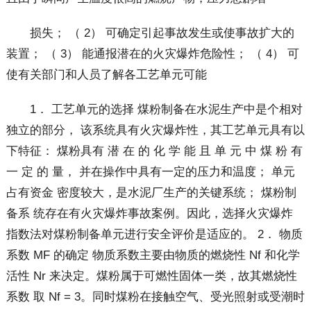
损失； （ 2） 可确定引起事故发生或使事故扩大的
装置； （ 3） 能通报潜在的火灾爆炸危险性； （ 4） 可
使有关部门和人员了解各工艺单元可能
1． 工艺单元的选择 煤粉制备在水泥生产中是个相对
独立的部分， 该系统具有火灾爆炸性，其工艺单元具有以
下特征： 煤粉具有 潜 在 的 化 学 能 且 单 元 中 煤 粉 有
一 定 的 量， 并在操作中具有一定的压力和温度； 单元
占有资金 密度较大，是水泥厂生产的关键系统； 煤粉制
备系 统存在有火灾爆炸事故案例。因此，选择火灾爆炸
指数法对煤粉制备单元进行安全评价是适应的。 2． 物质
系数 MF 的确定 物质系数主要由物质的燃烧性 Nf 和化学
活性 Nr 来决定。煤粉属于可燃性固体一类，故其燃烧性
系数 取 Nf = 3。同时煤粉在接触空气、受光照射或受潮时