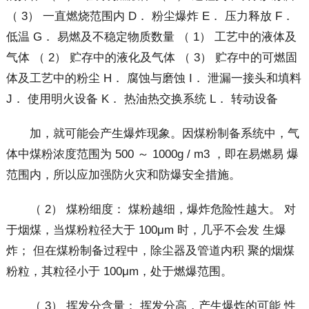
（ 3） 一直燃烧范围内 D． 粉尘爆炸 E． 压力释放 F．
低温 G． 易燃及不稳定物质数量 （ 1） 工艺中的液体及
气体 （ 2） 贮存中的液化及气体 （ 3） 贮存中的可燃固
体及工艺中的粉尘 H． 腐蚀与磨蚀 I． 泄漏一接头和填料
J． 使用明火设备 K． 热油热交换系统 L． 转动设备
加，就可能会产生爆炸现象。因煤粉制备系统中，气
体中煤粉浓度范围为 500 ～ 1000g / m3 ，即在易燃易 爆
范围内，所以应加强防火灾和防爆安全措施。
（ 2） 煤粉细度： 煤粉越细，爆炸危险性越大。 对
于烟煤，当煤粉粒径大于 100μm 时，几乎不会发 生爆
炸； 但在煤粉制备过程中，除尘器及管道内积 聚的烟煤
粉粒，其粒径小于 100μm，处于燃爆范围。
（ 3） 挥发分含量： 挥发分高，产生爆炸的可能 性