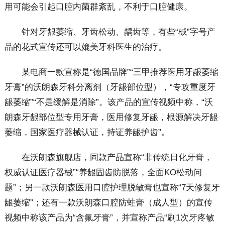
用可能会引起口腔内菌群紊乱，不利于口腔健康。
针对牙龈萎缩、牙齿松动、龋齿等，有些“械”字号产
品的花式宣传还可以媲美牙科医生的治疗。
某电商一款宣称是“德国品牌”“三甲推荐医用牙龈萎缩
牙膏”的沃朗森牙科分离剂（牙龈部位型），“专攻重度牙
龈萎缩”“不是缓解是消除”。该产品的宣传视频中称，“沃
朗森牙龈部位型专用牙膏，医用修复牙龈，根源解决牙龈
萎缩，国家医疗器械认证，持证养龈护齿”。
在沃朗森旗舰店，同款产品宣称“非传统日化牙膏，
权威认证医疗器械”“养龈固齿防脱落，全面KO松动问
题”；另一款沃朗森医用口腔护理脱敏膏也宣称“7天修复牙
龈萎缩”；还有一款沃朗森口腔防蛀膏（成人型）的宣传
视频中称该产品为“含氟牙膏”，并宣称产品“刷1次牙疼敏