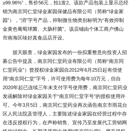
≥99.96%”，售价56元，拍1发2。该款产品包装上显示总经
销为南京同仁堂绿金家园保健品有限公司（简称“绿金家
园”），“消”字号产品，抑制微生物类别标明为“有效抑制
金黄色葡萄球菌、大肠杆菌”。该店铺由个体工商户佛山
市南海区味好真食品店开设。
据天眼查，绿金家园发布的一份拟重整意向投资人招
募公告中提及，南京同仁堂药业有限公司（简称“南京同
仁堂药业”）曾授权绿金家园自2012年6月25日起有偿使
用“南京同仁堂”字号，许可使用费为每年10万元，但自
2020年起已连续三年未支付字号使用费，南京同仁堂药业
发函解除对绿金家园关于“南京同仁堂字号”的授权使用许
可。今年3月5日，南京同仁堂药业再次函告南京市雨花台
区人民法院及管理人，主要陈述绿金家园在经营过程中存
在违反授权行为，在声称销售、宣传乃至发展代工营销网