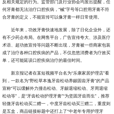
反相关规定的行为。监管部门及行业协会均发出提醒，任
何牙膏都无法治疗口腔疾病，“械”字号等口腔用牙膏不符
合牙膏的定义，不能宣传可以像牙膏一样日常使用。
近年来，功效牙膏快速地发展，除了日化企业外，还
有不少药企布局。在网售平台，广告宣传夸大、涉及医疗
术语、超功效宣传等问题不断出现，牙膏被一些商家包装
成了治疗各种口腔疾病的产品，不仅忽悠消费者为疗效买
单，还可能延误口腔疾病治疗的最佳时间。
新京报记者在某短视频平台名为“乐康家居护理店”看
到，一款名为“野松草本逸牙齿松动养龈固齿牙膏”的产品
宣称“可以缓解外力撞击松动、牙龈退缩松动、牙周退缩
松动等”，是“牙齿松动护理牙膏”“为坚固牙齿而生”，推荐
轻微牙齿松动买二赠一，中度牙齿松动买三赠二，重度则
是五盒，商品链接标题中还打上了“中老年专用护理牙