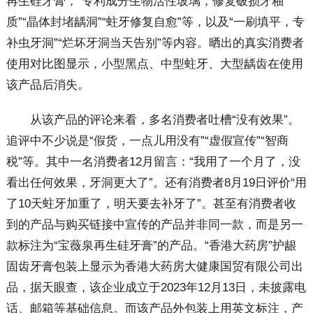
再生硅牙膏，“专利成分生物活性玻璃，修复破损牙釉
质”“晶体封堵龋洞”“蛀牙修复自愈”等，以及“一刷填平，专
补虫牙洞”“烂坏牙洞当天告别”等内容。晒出的真实消费者
使用对比图显示，小型黑点、中型蛀牙、大型龋齿在使用
该产品后消失。
从该产品的评论来看，多名消费者吐槽“没有效果”。
追评中不少说是“假货，一点儿用没有”“虚假宣传”“智商
税”等。其中一名消费者12月留言：“我用了一个月了，没
看出任何效果，牙洞更大了”。还有消费者8月19日评价“用
了10天蛀牙加重了，明天要去补牙了”。甚至有消费者收
到的产品与购买链接中宣传的产品并非同一款，而是另一
款标注为“宝薇泉再生硅牙膏”的产品。“香港大药房”护龈
固齿牙膏包装上显示为香港大药房大健康国贸有限公司出
品，据天眼查，该企业成立于2023年12月13日，未披露电
话、邮箱等基础信息。而该产品外包装上用英文标注，产