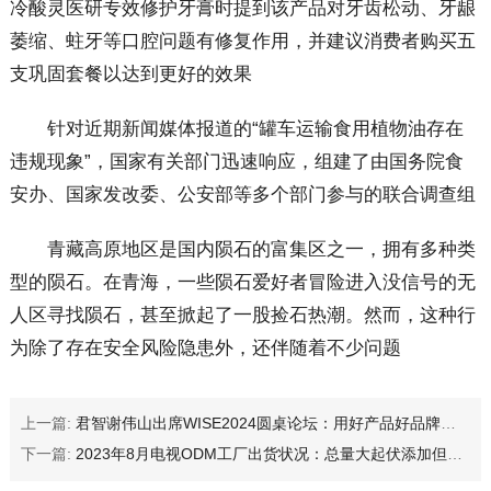
冷酸灵医研专效修护牙膏时提到该产品对牙齿松动、牙龈
萎缩、蛀牙等口腔问题有修复作用，并建议消费者购买五
支巩固套餐以达到更好的效果
针对近期新闻媒体报道的“罐车运输食用植物油存在
违规现象”，国家有关部门迅速响应，组建了由国务院食
安办、国家发改委、公安部等多个部门参与的联合调查组
青藏高原地区是国内陨石的富集区之一，拥有多种类
型的陨石。在青海，一些陨石爱好者冒险进入没信号的无
人区寻找陨石，甚至掀起了一股捡石热潮。然而，这种行
为除了存在安全风险隐患外，还伴随着不少问题
上一篇:
君智谢伟山出席WISE2024圆桌论坛：用好产品好品牌创造长期价值
下一篇:
2023年8月电视ODM工厂出货状况：总量大起伏添加但富士康并不好过