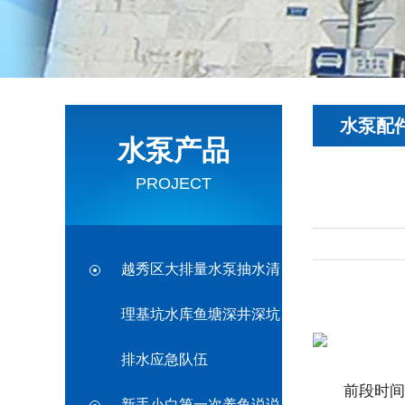
水泵配
水泵产品
PROJECT
越秀区大排量水泵抽水清
理基坑水库鱼塘深井深坑
排水应急队伍
前段时间发
新手小白第一次养鱼说说