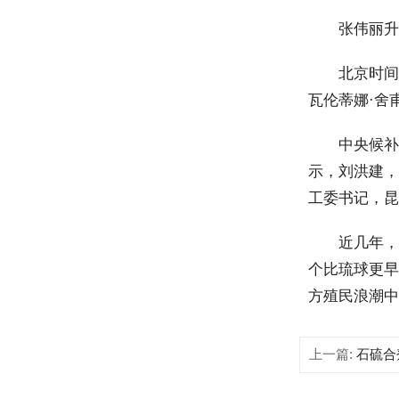
张伟丽升重
北京时间11
瓦伦蒂娜·舍
中央候补委员
示，刘洪建，
工委书记，昆
近几年，冲
个比琉球更早
方殖民浪潮中
上一篇:
石硫合