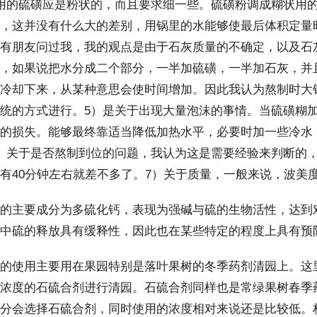
用的硫磺应是粉状的，而且要求细一些。硫磺粉调成糊状用
，这并没有什么大的差别，用锅里的水能够使最后体积定量
有朋友问过我，我的观点是由于石灰质量的不确定，以及石
，如果说把水分成二个部分，一半加硫磺，一半加石灰，并
冷却下来，从某种意思会使时间增加。因此我认为熬制时大
统的方式进行。5）是关于出现大量泡沫的事情。当硫磺糊
的损失。能够最终靠适当降低加热水平，必要时加一些冷水
）关于是否熬制到位的问题，我认为这是需要经验来判断的
有40分钟左右就差不多了。7）关于质量，一般来说，波美度在
主要成分为多硫化钙，表现为强碱与硫的生物活性，达到对
中硫的释放具有缓释性，因此也在某些特定的程度上具有预
使用主要用在果园特别是落叶果树的冬季药剂清园上。这里
浓度的石硫合剂进行清园。石硫合剂同样也是常绿果树春季
分会选择石硫合剂，同时使用的浓度相对来说还是比较低。