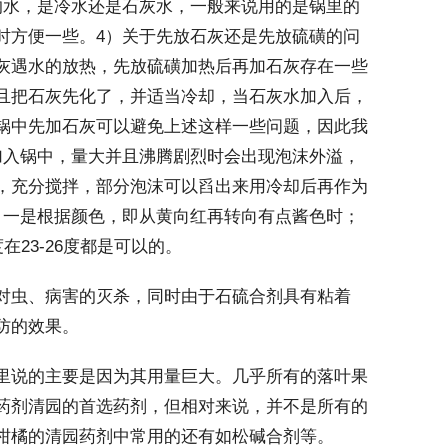
的水，是冷水还是石灰水，一般来说用的是锅里的
时方便一些。4）关于先放石灰还是先放硫磺的问
灰遇水的放热，先放硫磺加热后再加石灰存在一些
且把石灰先化了，并适当冷却，当石灰水加入后，
锅中先加石灰可以避免上述这样一些问题，因此我
加入锅中，量大并且沸腾剧烈时会出现泡沫外溢，
，充分搅拌，部分泡沫可以舀出来用冷却后再作为
，一是根据颜色，即从黄向红再转向有点酱色时；
23-26度都是可以的。
虫、病害的灭杀，同时由于石硫合剂具有粘着
防的效果。
说的主要是因为其用量巨大。几乎所有的落叶果
药剂清园的首选药剂，但相对来说，并不是所有的
柑橘的清园药剂中常用的还有如松碱合剂等。