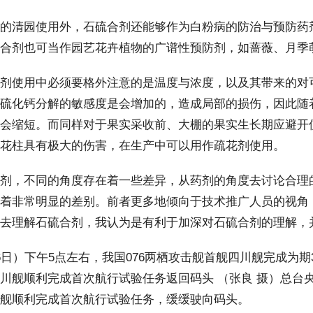
清园使用外，石硫合剂还能够作为白粉病的防治与预防药剂
合剂也可当作园艺花卉植物的广谱性预防剂，如蔷薇、月季
使用中必须要格外注意的是温度与浓度，以及其带来的对可
硫化钙分解的敏感度是会增加的，造成局部的损伤，因此随
会缩短。而同样对于果实采收前、大棚的果实生长期应避开
花柱具有极大的伤害，在生产中可以用作疏花剂使用。
，不同的角度存在着一些差异，从药剂的角度去讨论合理的
着非常明显的差别。前者更多地倾向于技术推广人员的视角
去理解石硫合剂，我认为是有利于加深对石硫合剂的理解，
）下午5点左右，我国076两栖攻击舰首舰四川舰完成为期
川舰顺利完成首次航行试验任务返回码头 （张良 摄）总台
舰顺利完成首次航行试验任务，缓缓驶向码头。