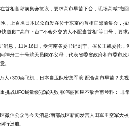
相官邸前集会抗议，要求高市早苗下台，现场高喊“撤回发
日晚，上百名日本民众自发在位于东京的首相官邸前集会，抗
赶快道歉”“高市下台”“不会外交的人不配当首相”等口号，要
消息，11月16日，受河南省委书记刘宁、省长王凯委托，
问神舟二十号航天员陈冬父母，代表省委省政府和市委市政
意。
万人+300架飞机，日本自卫队密集军演 配合高市早苗？央
战UFC蝇量级冠军失败 张伟丽回应不敌舍甫琴科： 非常
信公众号今天消息:南部战区新闻发言人田军里空军大校表
例行巡航。