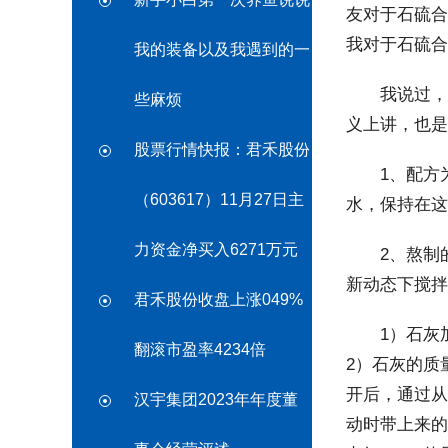
友对于石硫合
我对于石硫合
我的装备以及我遇到的一
我说过，我
些麻烦
义上讲，也是
股票行情快报：君禾股份
1、配方为：
（603617）11月27日主
水，保持在这
力资金净买入6271万元
2、熬制的
新动态下搅拌
君禾股份收盘上涨049%
1）石灰加
翻滚市盈率4234倍
2）石灰的质
开后，通过从
汉宇集团2023年年度董
动时带上来的