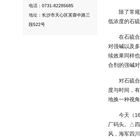
电话：
0731-82285685
除了常规的
地址：
长沙市天心区芙蓉中路三
低浓度的石硫
段522号
在石硫合剂
对强碱以及多
续效果同样也
合剂的强碱对
对石硫合剂
度与时间，有
地换一种视角
今天（16日
厂码头。△四
风，海军四川