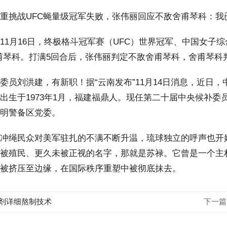
挑战UFC蝇量级冠军失败，张伟丽回应不敌舍甫琴科：我
月16日，终极格斗冠军赛（UFC）世界冠军、中国女子综
甫琴科。打满5回合后，张伟丽判定不敌舍甫琴科，舍甫琴科
刘洪建，有新职！据“云南发布”11月14日消息，近日，
出生于1973年1月，福建福鼎人。现任第二十届中央候补
明警备区党委。
绳民众对美军驻扎的不满不断升温，琉球独立的呼声也开始
被殖民、更久未被正视的名字，那就是苏禄。它曾是一个主
被挤压至边缘，在国际秩序重塑中被彻底抹去。
剂详细熬制技术
下一篇