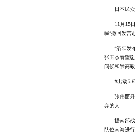
日本民众在首
11月15
喊“撤回发言
“洛阳发布”
张玉杰看望慰
问候和崇高敬
#出动5.8
张伟丽升重挑
弃的人
据南部战区微
队位南海进行