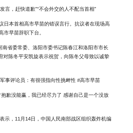
言，赶快道歉”“不会外交的人不配当首相”
议日本首相高市早苗的错误言行。抗议者在现场高
求高市早苗辞职下台。
河南省委常委、洛阳市委书记陈春江和洛阳市市长
府对陈冬平安凯旋表示祝贺，向陈冬父母致以诚挚
视军事评论员：有很强指向性挑衅性 #高市早苗
抱歉没能赢，我已经尽力了 感谢自己是一个没放
示，11月14日，中国人民南部战区组织轰炸机编