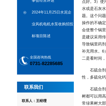
事会经营评述
点好。3）使
水或是石灰水
2024年11月25日水泥企
题。这个问题
操作的不确定
业风机电机水泵收购招投
会使整个锅里
标项目陈述
是建议采用传
导致锅里药剂
补充用水。6
全国咨询热线
二是看时间，
0731-82285685
石硫合剂的
性，多硫化钙
联系我们
石硫合剂的
树都可以用高
联系人：
王经理
常绿果树大部