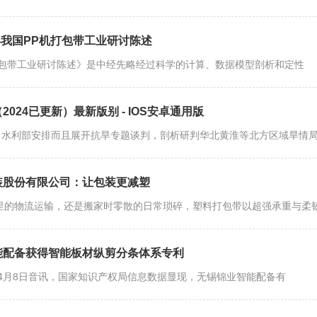
27年我国PP机打包带工业研讨陈述
打包带工业研讨陈述》是中经先略经过科学的计算、数据模型剖析和定性
024已更新）最新版别 - IOS安卓通用版
午，水利部安排而且展开抗旱专题谈判，剖析研判华北黄淮等北方区域旱情
装股份有限公司：让包装更减塑
里的物流运输，还是搬家时零散的日常琐碎，塑料打包带以超强承重与柔
能配备获得智能板材纵剪分条体系专利
年4月8日音讯，国家知识产权局信息数据显现，无锡锦业智能配备有