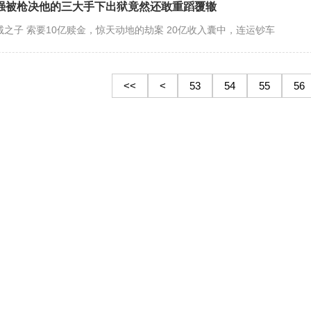
子强被枪决他的三大手下出狱竟然还敢重蹈覆辙
之子 索要10亿赎金，惊天动地的劫案 20亿收入囊中，连运钞车
<<
<
53
54
55
56