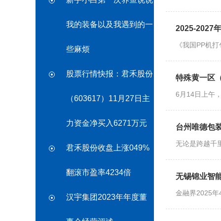
我的装备以及我遇到的一
2025-20
《我国PP机
些麻烦
股票行情快报：君禾股份
特殊黄一区（2
6月14日上
（603617）11月27日主
力资金净买入6271万元
台州唯德包
无论是跨越千
君禾股份收盘上涨049%
翻滚市盈率4234倍
无锡锦业智
金融界2025
汉宇集团2023年年度董