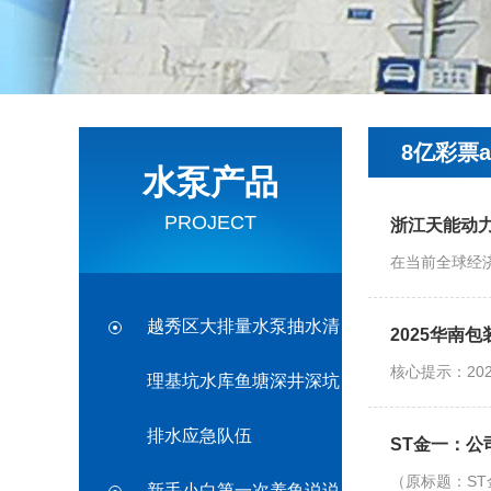
8亿彩票
水泵产品
PROJECT
浙江天能动
在当前全球经
越秀区大排量水泵抽水清
2025华南
核心提示：20
理基坑水库鱼塘深井深坑
排水应急队伍
ST金一：
（原标题：S
新手小白第一次养鱼说说